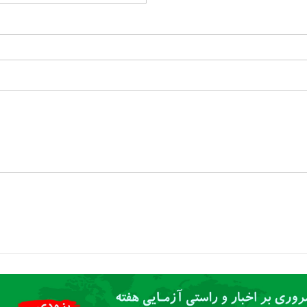
L
a
s
t