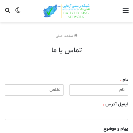
مینو
Switch
جس
skin
برا
صفحه اصلی
تماس با ما
نام
*
L
F
a
i
ایمیل آدرس
*
s
r
t
s
t
پیام و موضوع