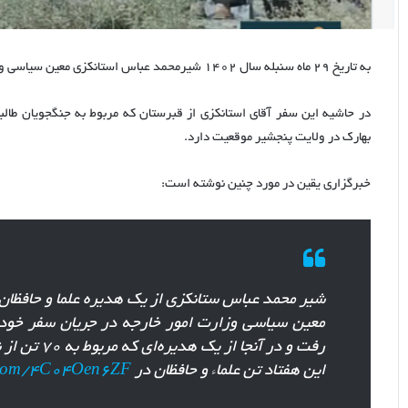
به تاریخ ۲۹ ماه سنبله سال ۱۴۰۲ شیرمحمد عباس استانکزی معین سیاسی وزارت خارجه طالبان به ولایت پنجشیر سفر نمود.
در حاشیه این سفر آقای استانکزی از قبرستان که مربوط به جنگجویان طا
بهارک در ولایت پنجشیر موقعیت دارد.
خبرگزاری یقین در مورد چنین نوشته است:
خبر
سلب
حق
پاسپورت
شیر محمد عباس ستانکزی از یک هدیره علما و حافظان
توسط
طالبان،
معین سیاسی وزارت امور خارجه در جریان سفر خود ب
نادرست
رفت و در آنجا از یک هدیره‌ای که مربوط به ۷۰ تن از نیروهای حکومت قبلی ا.ا می‌باشد دیدار کرد.
۱۰ سنبله ۱۴۰۴
است.
خبر سلب حق پاسپورت
اين هفتاد تن علماء و حافظان در
r.com/4C04Oen6ZF
عیه بسته رمضانی دروغ شاخ‌دار است
است.