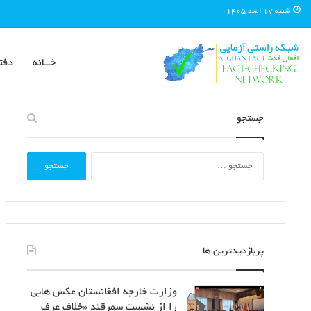
شنبه ۱۷ اسد ۱۴۰۵
خــانه
دفت
جستجو
جستجو
برای:
پربازدیدترین ها
وزارت خارجه افغانستان عکس هایی
را از نشست سمرقند «خلاف عرف