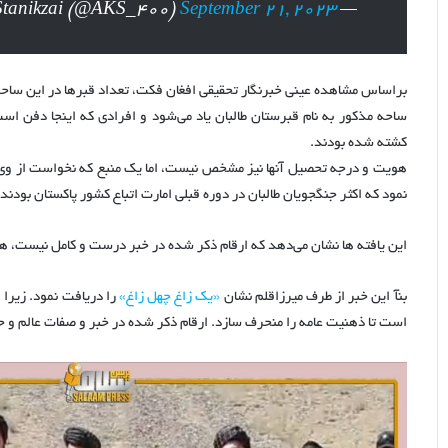
September 21, 2023
— AKStanikzai (@AKS_400)
براساس مشاهده عینی خبرنگار تحقیقی افغان فکت، تعداد قبرها در این ساحه مشخص نیست، اما کمتر 
ساحه مذکور به نام قبرستان طالبان یاد می‌شود و افرادی که اینجا دفن اس
کشته شده بودند.
هویت و درجه تحصیل آنها نیز مشخص نیست، اما یک منبع که نخواست از وی 
نمود که اکثر جنگجویان طالبان در دوره قبلی امارت اتباع کشور پاکستان بود
این یافته ها نشان می‌دهد که ارقام ذکر شده در خبر درست و کامل نیست، هم 
بنآ این خبر از طرف میرزاقلم نشان
«یک زاغ چهل زاغ»
را دریافت نمود. زیرا 
است تا ذهنیت عامه را منحرف سازد. ارقام ذکر شده در خبر و صفات عالم و حاف