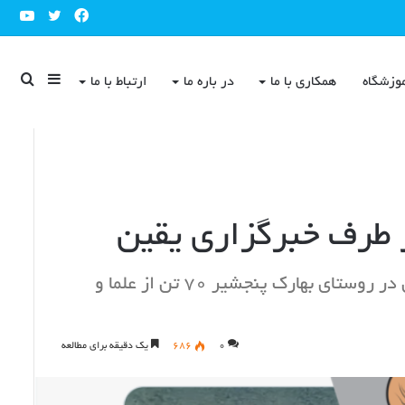
ube
Twitter
Facebook
Sidebar
جست
وزشگاه
همکاری با ما
در باره ما
ارتباط با ما
برای
 طرف خبرگزاری یقین
رسانه‌ی یقین ادعا کرده است که در قبرستان طالبان در روستای بهارک پنجشیر ۷۰ تن از علما و
۰
۶۸۶
یک دقیقه برای مطالعه