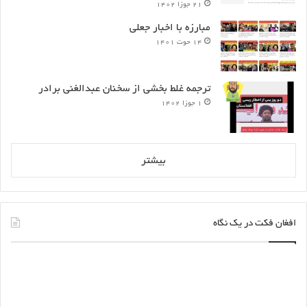
۲۱ جوزا ۱۴۰۲
برای برگزاری نشست بن سوم وجود نداشت وندارد. هم چنان هیچ کشور و
نهادی تصمیم برای نشست بن در دستور کار خویش ندارند.
مبارزه با اخبار جعلی
۱۴ حوت ۱۴۰۱
ترجمه غلط بخشی از سخنان عبدالغنی برادر
۱ جوزا ۱۴۰۲
بیشتر
افغان فکت در یک نگاه
چگونه
اطلا
فریب
بست
پیام‌ها
رمض
و
درو