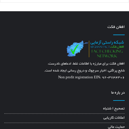
با بررسی موضوعات فوق گروه راستی آزمایی به هیچ سندی دست نیافتندکه
افغان فکت
موضوع فوق را ثابت بسازد. بنآ متن یا خبر فوق درست نیست و به منظور
منحرف ساختن اذهان عامه می باشد پس میرزا قلم به خبر فوق نشان (
یک زاغ
چهل زاغ
) را می‌دهد.
Karzai
fake
disinformation
BOnn
افغان فکت برای مبارزه با اطلاعات غلط، ادعاهای نادرست،
شایع پراگنی، اخبار سرچوک و دروغ رسانی ایجاد شده است.
misinformation
news
Taliban
آزادی
Non profit registration EIN: 92-3744306
آزادیبخش
آلمان
افغانستان
بن
در باره ما
جبهه
حامدکرزی
دروغ
دروغ رسانی
تصحیح ا شتباه
راستی
رسانه
سازمان ملل
سوم
اعلانات کاریابی
صلح
طالبان
کنفرانس
مقاومت
حمایت مالی