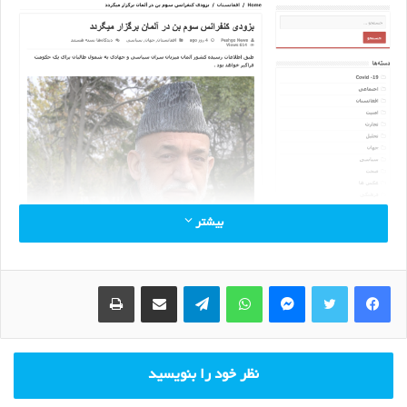
بیشتر
بزودی کنفرانس سوم بن در آلمان برگزار میگردد
طبق اطلاعات رسیده کشور آلمان میزبان سران سیاسی و جهادی به شمول طالبان برای یک
حکومت فراگیر خواهد بود.
Print
Share via Email
Telegram
WhatsApp
Messenger
بر اساس اطلاعات رسیده به خبرگزاری پیشگو، در هفته های آینده یک تعداد
از سیاسیون پیشین در آلمان جمع میشوند تا یک حکومت همه شمول را
تشکیل بدهند .
گرچند این کنفرانس سرنوشت ساز برای مردم افغانستان نخواهد بود یک
نظر خود را بنویسید
کنفرانس میباشد که بین احزاب سیاسی و همه جهشت های دخیل در مسایل