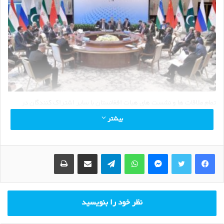
تمام ملاقات ها و نشست های هیات افغانستان با سایر اشتراک کنندگان در
حاشیه‌ي نشست سمرقند صورت گرفته است.
بیشتر
در تالار نشست از پرچم افغانستان و حتا پرچم طالبان هم خبری نبود، در ملاقات
ها همچنین پرچم گذاشته نشده بود در حالیکه پرچم هیات جانب مقابل بالای
Print
Share via Email
Telegram
WhatsApp
Messenger
میز ملاقات وجود داشت.
تنها در قسمتی از نشست امیرخان متقی داخل تالار می‌شود و همکاران اش
خلاف روحیه‌ي نشست و عرف دیپلماتیک چند تصویر غیر معیاری عکس‌برداری
می‌نمایند. عکس ها نشان میدهد که بدون اجازه و هماهنگی دبیرخانه نشست
نظر خود را بنویسید
و به گونه‌ي مخفی عکس‌برداری شده اند.