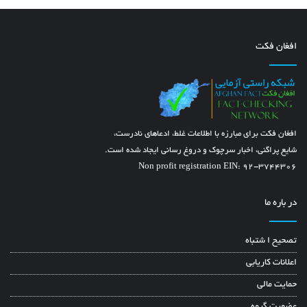
در عکس گروهی اشتراک کنندگان که یک رسم معمول در پایان هر نشست و
ملاقات است نیز امیرخان متقی اجازه حضور نداشته است.
افغان فکت
افغان فکت برای مبارزه با اطلاعات غلط، ادعاهای نادرست،
شایع پراگنی، اخبار سرچوک و دروغ رسانی ایجاد شده است.
Non profit registration EIN: 92-3744306
در باره ما
تیم راستی آزمایی افغان فکت با بررسی و تحقیق ویدیوها و عکس های منتشر
تصحیح ا شتباه
شده دریافتند که عکس های هیات افغانستان در نشست سمرقند خلاف عرف
اعلانات کاریابی
دیپلماتیک و خلاف تصمیم برگزاری نشست سمرقند و مخفی از چشم دبیرخانه
حمایت مالی
نشست گرفته شده اند.
عضویت گروه