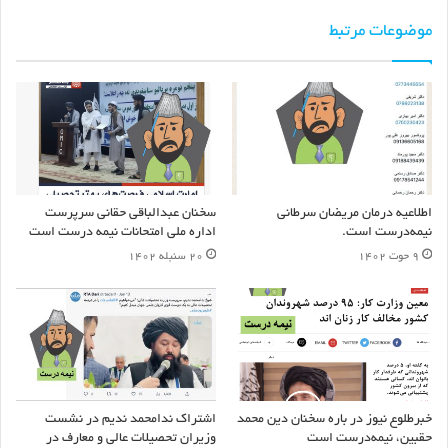
موضوعات مرتبط
همدا مهال د ازبکستان په سمرقند کې، د
افغانستان د ګاونډيو هېوادونو د بهرنیو چارو
وزيرانو غونډې ته د ا. ا. ا. د بهرنيو چارو وزير
محترم مولوي امیر خان متقي وینا کوي
pic.twitter.com/ADhiIuHDkL
اطلاعیه درمان مریضان سرطانی
سخنان عبدالباقی حقانی سرپرست
نیمه‌درست است.
اداره ملی امتحانات نیمه درست است
— Hafiz Zia Ahmad
۹ حوت ۱۴۰۲
۲۰ سنبله ۱۴۰۲
(@HafizZiaAhmad1)
April 13, 2023
اما اینجا آخر کار نبود، تلویزیون طلوع نیز عکس ها را در سرویس خبری خود
استفاده نمود
خبرطلوع نیوز در باره سخنان دین محمد
اشتراک ندامحمد ندیم در نشست
حقبین، نیمه‌درست است
وزیران تحصیلات عالی و معارف در