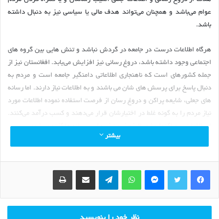
عوام می‌باشد و‌ همچنان می‌تواند هدف مالی یا سیاسی نیز به دنبال داشته
باشد.
هرگاه اطلاعات درست در جامعه در گردش نباشد و تنش هایی بین گروه های
اجتماعی وجود داشته باشد، دروغ رسانی نیز افزایش می‌یابد. افغانستان نیز از
جمله کشورهای است که ناهنجاری اطلاعاتی دامنگیر جامعه است و مردم به
دنبال پاسخ برای پرسش های شان می باشند و به اطلاعات نیاز دارند. اما رسانه
های جعلی، شایعه پراکن و دروغ رسان از فرصت استفاده نموده اطلاعات مورد
نیاز مردم را به گونه غلط در اختیارشان قرار می‌دهند و کسب درآمد می‌کنند.
اصطلاحات پروپاگندا و ژورنالیزم زرد نیز به این رسانه ها گفته می‌شود.
بیشتر
اخبار و اطلاعات دروغ توسط رسانه های اجتماعی یا حساب های کاربرانی منتشر
می‌شود که اشتباه بودن آن را می‌دانند ولی عمدآ برای ایجاد شک و شهرت
Print
Share via Email
Telegram
WhatsApp
Messenger
اقدام به نشر آن کرده اند.
فضای رسانه های آنلاین مملو از دروغ رسانی است و به سرعت در حال
گسترش است به همین دلیل سازمان های Google News و
نظر خود را بنویسید