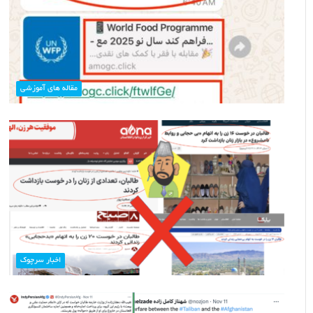
مقاله های آموزشی
خبر
سلب
حق
پاسپورت
توسط
طالبان،
نادرست
اخبار سرچوک
۱۰ سنبله ۱۴۰۴
است.
خبر سلب حق پاسپورت
عیه بسته رمضانی دروغ شاخ‌دار است
است.