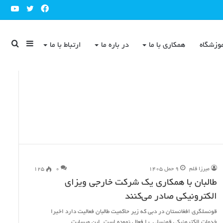
ube
Twitter
Facebook
Sidebar
جست
وزشگاه
همکاری با ما
در باره ما
ارتباط با ما
برای
میرزا قلم
۹ حمل ۱۴۰۵
۰
۱۲۵
طالبان با همکاری یک شرکت خارجی ویزای
الکترونیکی صادر می‌کنند
قونسلگری افغانستان در دبی که زیر حاکمیت طالبان فعالیت دارد اخیرا
خدمات الکترونیکی قونسلی را فعال نموده است. این وبسایت…