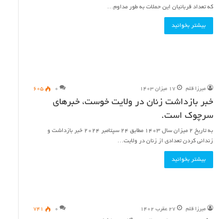
که تعداد قربانیان این حملات به طور مداوم…
بیشتر بخوانید
میرزا قلم
۱۷ میزان ۱۴۰۳
۰
۶۰۵
خبر بازداشت زنان در ولایت خوست، خبرهای
سرچوک است.
پیام
های
به تاریخ ۲ میزان سال ۱۴۰۳ مطابق ۲۴ سپتامبر ۲۰۲۴ خبر بازداشت و
کمک
زندانی کردن تعدادی از زنان در ولایت…
نقدی
بیشتر بخوانید
به
مناسبت
روز
۲۷ اسد ۱۴۰۴
استقلال
 توسط طالبان، نادرست
پیام های کمک نقدی به مناسبت روز ا
افغانستان،
میرزا قلم
۲۷ عقرب ۱۴۰۲
۰
۷۴۱
افغانستان، کلاهبرداری اینترنتی است
کلاهبرداری