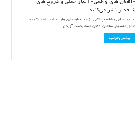
«افغان های واقعی» اخبار جعلی و دروغ های
شاخدار نشر می‌کنند
،دروغ رسانی و شایعه پراکنی، از جمله ناهنجاری های اطلاعاتی است که به
منظور مغشوش ساختن اذهان عامه، بدست آوردن…
بیشتر بخوانید
پیام
های
کمک
نقدی
به
مناسبت
روز
۲۷ اسد ۱۴۰۴
استقلال
 توسط طالبان، نادرست
پیام های کمک نقدی به مناسبت روز ا
افغانستان،
افغانستان، کلاهبرداری اینترنتی است
کلاهبرداری