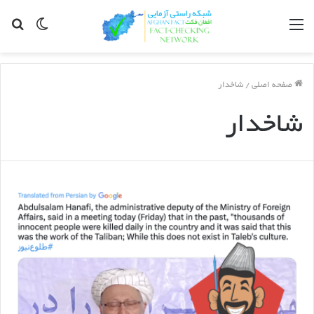
مینو
Switch
جس
skin
برا
صفحه اصلی
/
شاخدار
شاخدار