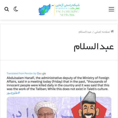
مینو
Switch
جس
skin
برا
صفحه اصلی
/
عبدالسلام
عبدالسلام