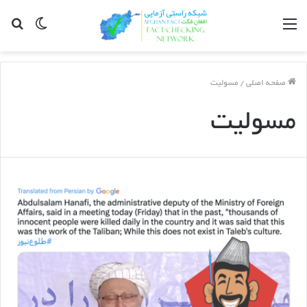
مینو
Switch
جس
skin
برا
صفحه اصلی
/
مسولیت
مسولیت