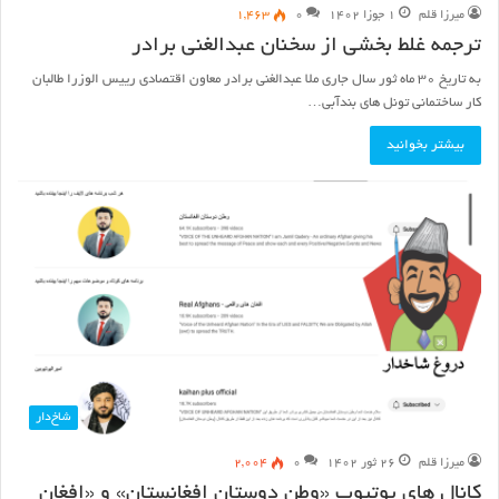
میرزا قلم
۱ جوزا ۱۴۰۲
۰
۱,۴۶۳
ترجمه غلط بخشی از سخنان عبدالغنی برادر
به تاریخ ۳۰ ماه ثور سال جاری ملا عبدالغنی برادر معاون اقتصادی رییس الوزرا طالبان
کار ساختمانی تونل های بندآبی…
بیشتر بخوانید
شاخ‌دار
میرزا قلم
۲۶ ثور ۱۴۰۲
۰
۲,۰۰۴
کانال های یوتیوب «وطن دوستان افغانستان» و «افغان