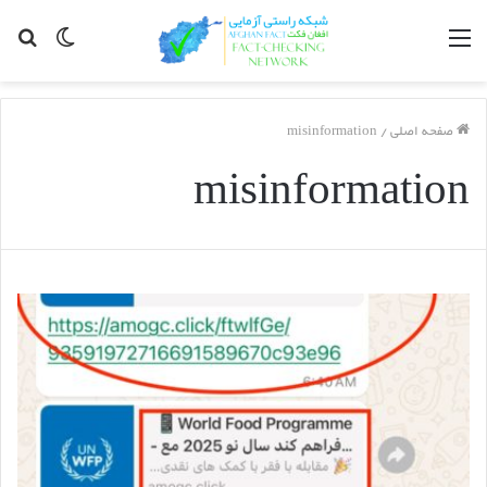
مینو
Switch
جس
skin
برا
صفحه اصلی
/
misinformation
misinformation