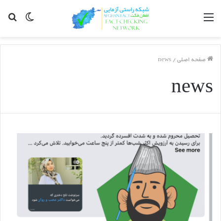
مینو
Switch
جس
skin
برا
صفحه اصلی
/
news
news