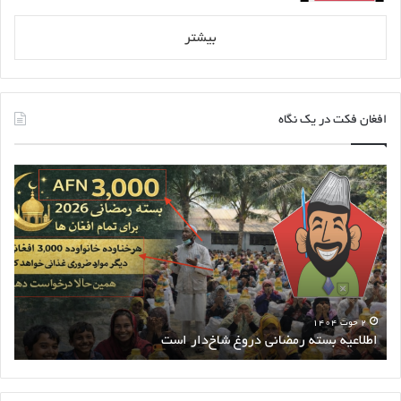
بیشتر
افغان فکت در یک نگاه
اطلاعیه
خبر
بسته
سلب
رمضانی
حق
دروغ
پاس
شاخ‌دار
توس
است
طالب
ناد
است
۲ حوت ۱۴۰۴
اطلاعیه بسته رمضانی دروغ شاخ‌دار است
خ