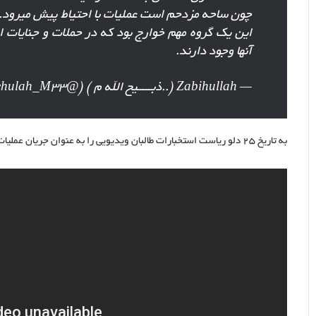
چون ساحه مزدحم است عملیات با احتیاط پیش میرود.
این یک گروه مهم خوارج بود که در حملات و جنایات 
آنها وجود دارند.
— Zabihullah (..ذبـــــیح الله م ) (@Zabehulah_M33)
به تاریخ ۲۵ دلو ریاست استخبارات طالبان ویدیویی را به عنوان جریان عملیات بالای مخفیگاه داعشیان منتشر نمود
پیام
های
کمک
نقدی
به
مناسبت
روز
۲۷ اسد ۱۴۰۴
استقلال
سلب حق پاسپورت توسط طالبان، نادرست
پیام های کمک نقدی ب
افغانستان،
.
افغانستان، کلاهبردا
کلاهبرداری