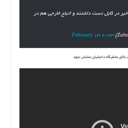
اخیر در کابل دست داشتند و اتباع خارجی هم در
February 13, 2023
اظهارات
ندا
محمد
ندیم
نشان
«یک
زاغ
۲۲ ثور ۱۴۰۴
و
ه مناسبت روز استقلال
اظهارات ندا محمد ندیم نشان «یک زا
چهل
ری اینترنتی است.
زاغ» دریافت نمود.
زاغ»